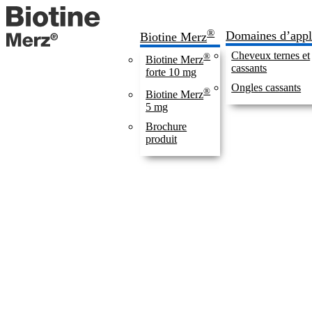
®
Domaines d’appl
Biotine Merz
Cheveux ternes et
®
Biotine Merz
cassants
forte 10 mg
Ongles cassants
®
Biotine Merz
5 mg
Brochure
produit
Cheveux ternes et cassants